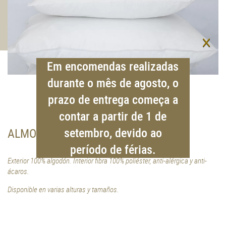
×
Em encomendas realizadas
durante o mês de agosto, o
prazo de entrega começa a
contar a partir de 1 de
setembro, devido ao
ALMOHADAS
período de férias.
Exterior 100% algodón. Interior fibra 100% poliéster, anti-alérgica y anti-
ácaros.
Disponible en varias alturas y tamaños.