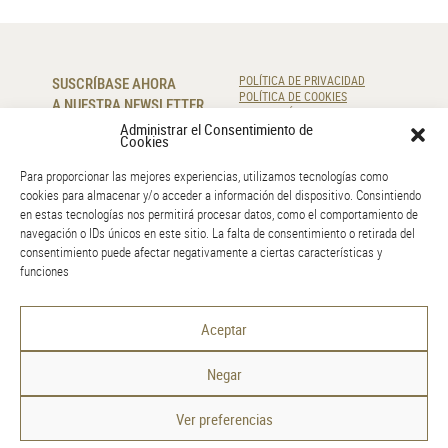
SUSCRÍBASE AHORA
POLÍTICA DE PRIVACIDAD
POLÍTICA DE COOKIES
A NUESTRA NEWSLETTER
RESOLUCIÓN DE LITIGIOS
Administrar el Consentimiento de
Cookies
SUSCRIBIR
Para proporcionar las mejores experiencias, utilizamos tecnologías como
cookies para almacenar y/o acceder a información del dispositivo. Consintiendo
CONTÁCTENOS
en estas tecnologías nos permitirá procesar datos, como el comportamiento de
navegación o IDs únicos en este sitio. La falta de consentimiento o retirada del
220 920 830
consentimiento puede afectar negativamente a ciertas características y
info@amr.pt
funciones
GOOGLE MAPS
Aceptar
Negar
Ver preferencias