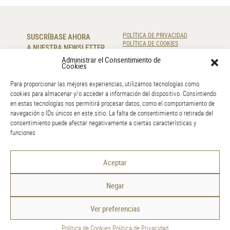
SUSCRÍBASE AHORA
POLÍTICA DE PRIVACIDAD
POLÍTICA DE COOKIES
A NUESTRA NEWSLETTER
RESOLUCIÓN DE LITIGIOS
Administrar el Consentimiento de
Cookies
SUSCRIBIR
Para proporcionar las mejores experiencias, utilizamos tecnologías como
cookies para almacenar y/o acceder a información del dispositivo. Consintiendo
CONTÁCTENOS
en estas tecnologías nos permitirá procesar datos, como el comportamiento de
navegación o IDs únicos en este sitio. La falta de consentimiento o retirada del
220 920 830
consentimiento puede afectar negativamente a ciertas características y
info@amr.pt
funciones
GOOGLE MAPS
Aceptar
Negar
Ver preferencias
Política de Cookies.
Política de Privacidad
AMR | 2021-2026 © All Rights Reserved