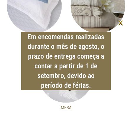
×
Em encomendas realizadas
CAMA
BAÑO
durante o mês de agosto, o
prazo de entrega começa a
contar a partir de 1 de
setembro, devido ao
período de férias.
MESA