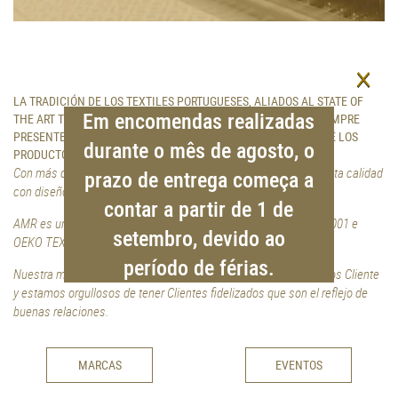
×
LA TRADICIÓN DE LOS TEXTILES PORTUGUESES, ALIADOS AL STATE OF
Em encomendas realizadas
THE ART TECHNOLOGY Y LAS TENDENCIAS DE MODA ESTÁN SIEMPRE
PRESENTES EN EL PROCESO DE CONCEPCIÓN Y PRODUCCIÓN DE LOS
durante o mês de agosto, o
PRODUCTOS AMR.
Con más de 30 años en el mercado, exportamos productos de alta calidad
prazo de entrega começa a
con diseños innovadores para los cinco continentes.
contar a partir de 1 de
AMR es una empresa certificada de acuerdo con la norma ISO9001 e
setembro, devido ao
OEKO TEX.
período de férias.
Nuestra mayor preocupación es la satisfacción plena de nuestros Cliente
y estamos orgullosos de tener Clientes fidelizados que son el reflejo de
buenas relaciones.
MARCAS
EVENTOS