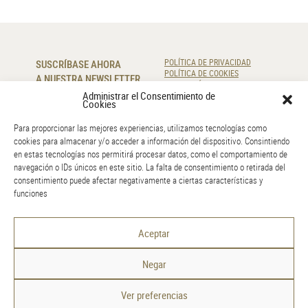
SUSCRÍBASE AHORA
POLÍTICA DE PRIVACIDAD
POLÍTICA DE COOKIES
A NUESTRA NEWSLETTER
RESOLUCIÓN DE LITIGIOS
Administrar el Consentimiento de
Cookies
SUSCRIBIR
Para proporcionar las mejores experiencias, utilizamos tecnologías como
cookies para almacenar y/o acceder a información del dispositivo. Consintiendo
CONTÁCTENOS
en estas tecnologías nos permitirá procesar datos, como el comportamiento de
navegación o IDs únicos en este sitio. La falta de consentimiento o retirada del
220 920 830
consentimiento puede afectar negativamente a ciertas características y
info@amr.pt
funciones
GOOGLE MAPS
Aceptar
Negar
Ver preferencias