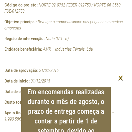
Código do projeto:
NORTE-02-0752-FEDER-012753 / NORTE-06-3560-
FSE-012753
Objetivo principal:
Reforçar a competitividade das pequenas e médias
empresas
Região de intervenção:
Norte (NUT II)
Entidade beneficiária:
AMR – Indústrias Têxteis, Lda
Data de aprovação:
21/02/2016
×
Data de início:
01/12/2015
Em encomendas realizadas
Data de conclusão:
31/01/2018
durante o mês de agosto, o
Custo total elegível:
153.781,25€ / 2.843,69€
prazo de entrega começa a
Apoio financeiro da União Europeia:
FEDER – 69.201,57€ / FSE –
1.990,58€
contar a partir de 1 de
setembro, devido ao