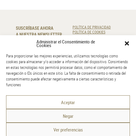
SUSCRÍBASE AHORA
POLÍTICA DE PRIVACIDAD
POLÍTICA DE COOKIES
A NUESTRA NEWSLETTER
RESOLUCIÓN DE LITIGIOS
Administrar el Consentimiento de
Cookies
SUSCRIBIR
Para proporcionar las mejores experiencias, utilizamos tecnologías como
cookies para almacenar y/o acceder a información del dispositivo. Consintiendo
CONTÁCTENOS
en estas tecnologías nos permitirá procesar datos, como el comportamiento de
navegación o IDs únicos en este sitio. La falta de consentimiento o retirada del
220 920 830
consentimiento puede afectar negativamente a ciertas características y
info@amr.pt
funciones
GOOGLE MAPS
Aceptar
Negar
Ver preferencias