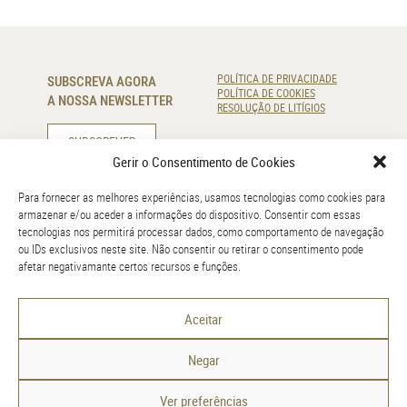
SUBSCREVA AGORA
POLÍTICA DE PRIVACIDADE
POLÍTICA DE COOKIES
A NOSSA NEWSLETTER
RESOLUÇÃO DE LITÍGIOS
SUBSCREVER
Gerir o Consentimento de Cookies
CONTACTE-NOS
Para fornecer as melhores experiências, usamos tecnologias como cookies para
armazenar e/ou aceder a informações do dispositivo. Consentir com essas
220 920 830
tecnologias nos permitirá processar dados, como comportamento de navegação
(Chamada para a rede fixa nacional)
ou IDs exclusivos neste site. Não consentir ou retirar o consentimento pode
info@amr.pt
afetar negativamante certos recursos e funções.
GOOGLE MAPS
Aceitar
Negar
Ver preferências