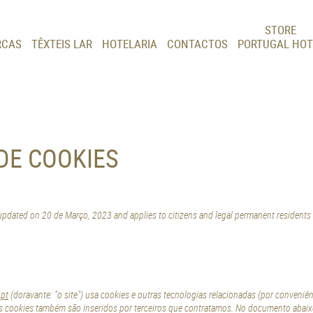
CAS
TÊXTEIS LAR
HOTELARIA
CONTACTOS
PORTUGAL HOT
 DE COOKIES
 updated on 20 de Março, 2023 and applies to citizens and legal permanent resident
.pt
(doravante: "o site") usa cookies e outras tecnologias relacionadas (por conveniê
Os cookies também são inseridos por terceiros que contratamos. No documento abai