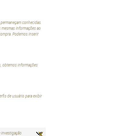
or permaneçam conhecidas.
e as mesmas informações ao
 compra. Podemos inserir
os, obtemos informações
fis de usuário para exibir
×
 investigação
Consent