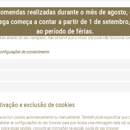
omendas realizadas durante o mês de agosto, 
o
ega começa a contar a partir de 1 de setembro
 pela primeira vez, mostraremos uma janela com uma explicação sobre cookies. Assim
ao período de férias.
a usar as categorias de cookies e plugins selecionados na janela, conforme descrito n
kies através do seu navegador, mas observe que o nosso site pode não funcionar co
 configurações de consentimento
tivação e exclusão de cookies
ra excluir cookies automaticamente ou manualmente. Também pode especificar que 
é alterar as configurações do seu browser para que receba uma mensagem cada vez qu
 sobre essas opções, consulte as instruções na secção Ajuda do seu browser.