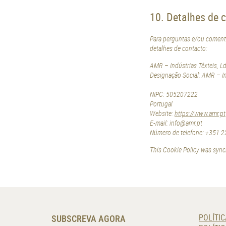
10. Detalhes de 
Para perguntas e/ou comentá
detalhes de contacto:
AMR – Indústrias Têxteis, Ld
Designação Social: AMR – Ind
NIPC: 505207222
Portugal
Website:
https://www.amr.pt
E-mail:
tp.rma@ofni
Número de telefone: +351 22
This Cookie Policy was syn
SUBSCREVA AGORA
POLÍTIC