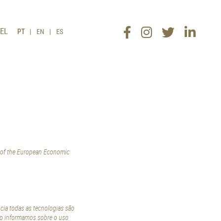
EL
PT
EN
ES
s of the European Economic
ncia todas as tecnologias são
xo informamos sobre o uso