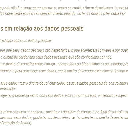
te pode não funcionar corretamente se todos os cookies forem desativados. Se exclui
idos novamente após o seu consentimento quando visitar os nossos sites outra vez.
tos em relação aos dados pessoais
m relação aos seus dados pessoais:
 por que seus dados pessoais são necessários, o que acontecerá com eles e por quan
m o direito de aceder aos seus dados pessoais que são conhecidos por nós.
 tem o direito de complementar, corrigir, ter excluídos ou bloqueados os seus dados p
entimento para processar seus dados, tem o direito de revogar esse consentimento e
os seus dados: tem o direito de solicitar todos os seus dados pessoais do controlador 
controlador.
e rejeitar o processamento dos seus dados. Nós cumprimos isso, a menos que haja mo
 entre em contacto connosco. Consulte os detalhes de contacto no final desta Políti
mos com seus dados, gostaríamos de ouvi-la, mas também tem o direito de enviar u
e Proteção de Dados).