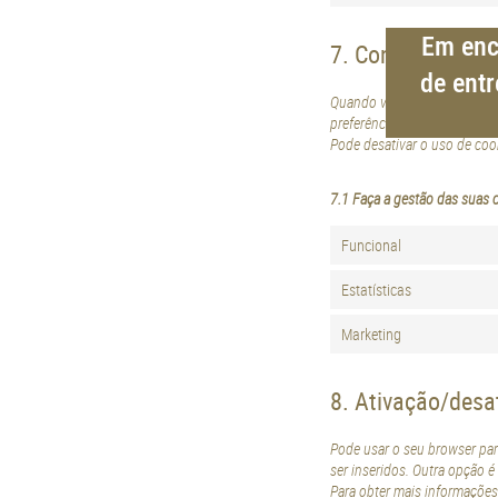
Em enc
7. Consentiment
de entr
Quando visitar o nosso site
preferências", autoriza-nos 
Pode desativar o uso de coo
7.1 Faça a gestão das suas
Funcional
Estatísticas
Marketing
8. Ativação/desa
Pode usar o seu browser pa
ser inseridos. Outra opção 
Para obter mais informações