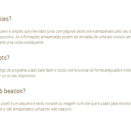
kies?
eno e simples que é enviado junto com páginas deste site e armazenado pelo seu b
spositivo. As informações armazenadas podem ser enviadas de volta aos nossos serv
ante uma visita subsequente.
pts?
digo de programa usado para fazer o nosso site funcionar de forma adequada e intera
 ou no seu dispositivo.
eb beacon?
ixel) é um pequeno e texto invisível ou imagem num site que é usado para monitoriz
bre si são armazenados utilizando web beacons.