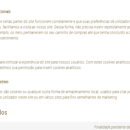
cionais
 certas partes do site funcionem corretamente e que suas preferências de utilizad
s, facilitamos a visita ao nosso site. Dessa forma, não precisa inserir repetidament
 exemplo, os itens permanecem no seu carrinho de compras até que tenha concluído a
nsentimento.
ara otimizar a experiência do site para nossos usuários. Com estes cookies analític
edimos sua permissão para inserir cookies analíticos.
streio
o são cookies ou qualquer outra forma de armazenamento local, usados para criar per
o utilizador neste site ou em vários sites para fins semelhantes de marketing .
dos
Finalidade pendente de