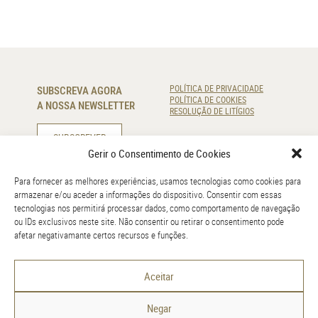
SUBSCREVA AGORA
POLÍTICA DE PRIVACIDADE
POLÍTICA DE COOKIES
A NOSSA NEWSLETTER
RESOLUÇÃO DE LITÍGIOS
SUBSCREVER
Gerir o Consentimento de Cookies
CONTACTE-NOS
Para fornecer as melhores experiências, usamos tecnologias como cookies para
armazenar e/ou aceder a informações do dispositivo. Consentir com essas
220 920 830
tecnologias nos permitirá processar dados, como comportamento de navegação
(Chamada para a rede fixa nacional)
ou IDs exclusivos neste site. Não consentir ou retirar o consentimento pode
info@amr.pt
afetar negativamante certos recursos e funções.
GOOGLE MAPS
Aceitar
Negar